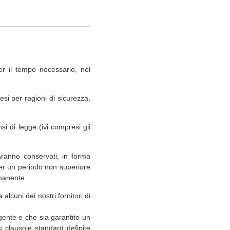
er il tempo necessario, nel
esi per ragioni di sicurezza,
nsi di legge (ivi compresi gli
saranno conservati, in forma
per un periodo non superiore
rmanente.
alcuni dei nostri fornitori di
gente e che sia garantito un
 clausole standard definite