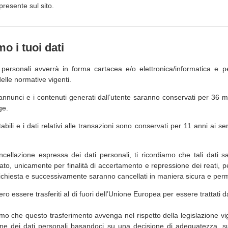
 presente sul sito.
 i tuoi dati
personali avverrà in forma cartacea e/o elettronica/informatica e p
delle normative vigenti.
li annunci e i contenuti generati dall’utente saranno conservati per 36 m
ge.
bili e i dati relativi alle transazioni sono conservati per 11 anni ai se
ncellazione espressa dei dati personali, ti ricordiamo che tali dati 
tato, unicamente per finalità di accertamento e repressione dei reati, 
 richiesta e successivamente saranno cancellati in maniera sicura e pe
ero essere trasferiti al di fuori dell’Unione Europea per essere trattati da 
amo che questo trasferimento avvenga nel rispetto della legislazione vi
ione dei dati personali basandoci su una decisione di adeguatezza, su