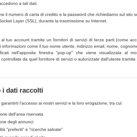
 accedono a tali dati.
me il numero di carta di credito e la password che richiediamo sul sito so
Socket Layer (SSL), durante la trasmissione su Internet.
 al tuo account tramite un fornitori di servizi di terze parti (come 
niti informazioni come il tuo nome utente, indirizzo email, nome, cognome 
ficati nell'apposita finestra "pop-up" che viene visualizzata al m
ontrollate da quel fornitore di servizi o autorizzate dall'utente tramite
i dati raccolti
r garantirti l’accesso ai nostri servizi e la loro erogazione, tra cui:
one dell’area riservata
one degli annunci
lità "preferiti" e "ricerche salvate"