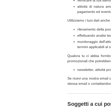
verificare la tua iden
attività di natura am
pagamento ed eventua
Utilizziamo i tuoi dati anche
rilevamento della posi
effettuando analisi te
monitoraggio dell'atti
termini applicabili al s
Qualora tu ci abbia fornito
promozionali che potrebbero 
newsletter, attività p
Se ricevi una nostra email 
stessa email o contattandoci
Soggetti a cui p