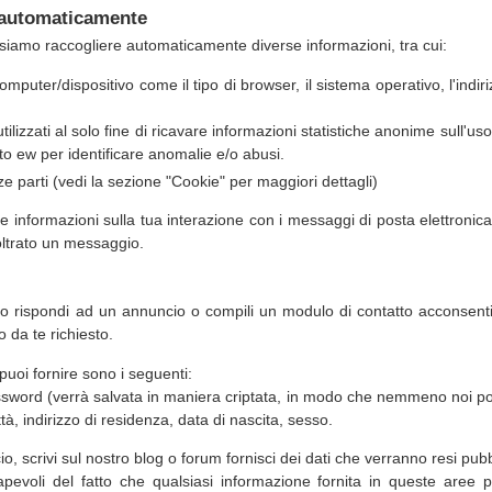
 automaticamente
siamo raccogliere automaticamente diverse informazioni, tra cui:
omputer/dispositivo come il tipo di browser, il sistema operativo, l'indir
ilizzati al solo fine di ricavare informazioni statistiche anonime sull'uso 
o ew per identificare anomalie e/o abusi.
rze parti (vedi la sezione "Cookie" per maggiori dettagli)
e informazioni sulla tua interazione con i messaggi di posta elettronic
noltrato un messaggio.
i o rispondi ad un annuncio o compili un modulo di contatto acconsenti 
io da te richiesto.
puoi fornire sono i seguenti:
word (verrà salvata in maniera criptata, in modo che nemmeno noi p
ttà, indirizzo di residenza, data di nascita, sesso.
, scrivi sul nostro blog o forum fornisci dei dati che verranno resi pubbl
evoli del fatto che qualsiasi informazione fornita in queste aree p