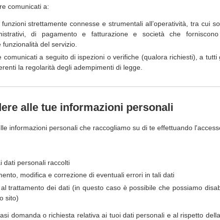
ere comunicati a:
funzioni strettamente connesse e strumentali all’operatività, tra cui s
nistrativi, di pagamento e fatturazione e società che forniscon
 funzionalità del servizio.
comunicati a seguito di ispezioni o verifiche (qualora richiesti), a tutti g
inerenti la regolarità degli adempimenti di legge.
re alle tue informazioni personali
e informazioni personali che raccogliamo su di te effettuando l'accesso
i dati personali raccolti
ento, modifica e correzione di eventuali errori in tali dati
al trattamento dei dati (in questo caso è possibile che possiamo disabil
o sito)
si domanda o richiesta relativa ai tuoi dati personali e al rispetto dell