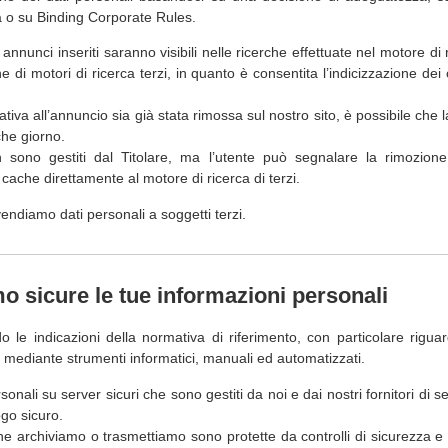
o su Binding Corporate Rules.
 annunci inseriti saranno visibili nelle ricerche effettuate nel motore d
di motori di ricerca terzi, in quanto è consentita l’indicizzazione dei
lativa all’annuncio sia già stata rimossa sul nostro sito, è possibile ch
lche giorno.
non sono gestiti dal Titolare, ma l’utente può segnalare la rimozione
cache direttamente al motore di ricerca di terzi.
ndiamo dati personali a soggetti terzi.
sicure le tue informazioni personali
do le indicazioni della normativa di riferimento, con particolare rigua
, mediante strumenti informatici, manuali ed automatizzati.
nali su server sicuri che sono gestiti da noi e dai nostri fornitori di s
ogo sicuro.
he archiviamo o trasmettiamo sono protette da controlli di sicurezza e d