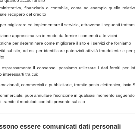
tità quando accedi al sito
ministrativa, finanziaria o contabile, come ad esempio quelle relative
le recupero del credito
 per migliorare ed implementare il servizio, attraverso i seguenti trattam
zione approssimativa in modo da fornire i contenuti a te vicini
cniche per determinare come migliorare il sito e i servizi che forniamo
vità sul sito, ad es. per identificare potenziali attività fraudolente e per
ito
 espressamente il consenso, possiamo utilizzare i dati forniti per inf
interessarti tra cui:
romozionali, commerciali e pubblicitarie, tramite posta elettronica, invio
commerciale, puoi annullare l'iscrizione in qualsiasi momento seguendo l
 tramite il modulodi contatti presente sul sito.
ossono essere comunicati dati personali